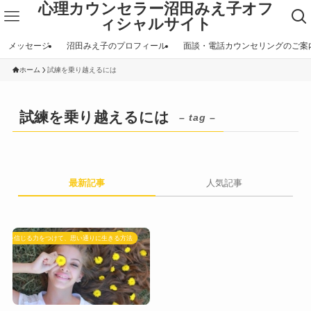
心理カウンセラー沼田みえ子オフ
ィシャルサイト
メッセージ
沼田みえ子のプロフィール
面談・電話カウンセリングのご案
ホーム
試練を乗り越えるには
試練を乗り越えるには
– tag –
最新記事
人気記事
自分を信じる力をつけて、思い通りに生きる方法