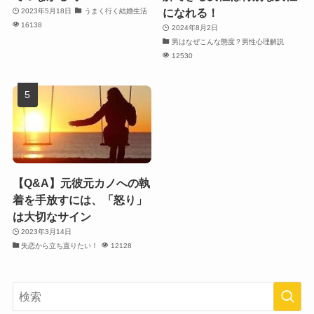
になれる！
2023年5月18日
うまく行く結婚生活
16138
2024年8月2日
男はなぜこんな態度？男性心理解説
12530
【Q&A】元彼元カノへの執
着を手放すには、「怒り」
は大切なサイン
2023年3月14日
失恋から立ち直りたい！
12128