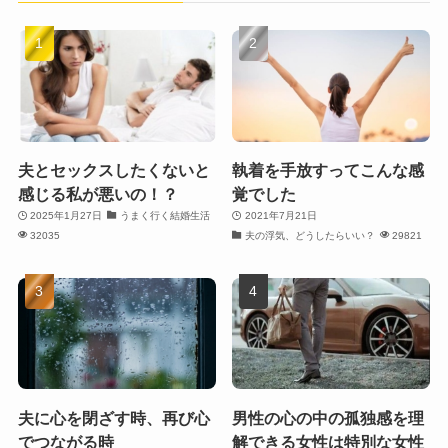
夫とセックスしたくないと
執着を手放すってこんな感
感じる私が悪いの！？
覚でした
2025年1月27日
うまく行く結婚生活
2021年7月21日
32035
夫の浮気、どうしたらいい？
29821
夫に心を閉ざす時、再び心
男性の心の中の孤独感を理
でつながる時
解できる女性は特別な女性