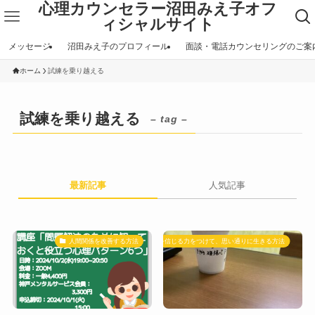
心理カウンセラー沼田みえ子オフ
ィシャルサイト
メッセージ
沼田みえ子のプロフィール
面談・電話カウンセリングのご案
ホーム
試練を乗り越える
試練を乗り越える
– tag –
最新記事
人気記事
人間関係を改善する方法
自分を信じる力をつけて、思い通りに生きる方法