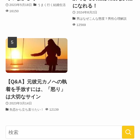
になれる！
2023年5月18日
うまく行く結婚生活
16150
2024年8月2日
男はなぜこんな態度？男性心理解説
12569
【Q&A】元彼元カノへの執
着を手放すには、「怒り」
は大切なサイン
2023年3月14日
失恋から立ち直りたい！
12139