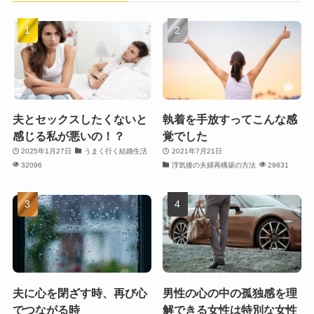
夫とセックスしたくないと
執着を手放すってこんな感
感じる私が悪いの！？
覚でした
2025年1月27日
うまく行く結婚生活
2021年7月21日
32096
浮気後の夫婦再構築の方法
29831
夫に心を閉ざす時、再び心
男性の心の中の孤独感を理
でつながる時
解できる女性は特別な女性