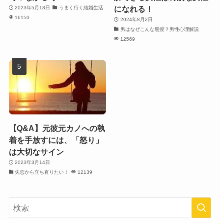
になれる！
2023年5月18日
うまく行く結婚生活
16150
2024年8月2日
男はなぜこんな態度？男性心理解説
12569
【Q&A】元彼元カノへの執
着を手放すには、「怒り」
は大切なサイン
2023年3月14日
失恋から立ち直りたい！
12139