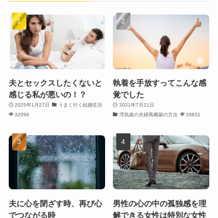
夫とセックスしたくないと
執着を手放すってこんな感
感じる私が悪いの！？
覚でした
2025年1月27日
うまく行く結婚生活
2021年7月21日
32096
浮気後の夫婦再構築の方法
29831
夫に心を閉ざす時、再び心
男性の心の中の孤独感を理
でつながる時
解できる女性は特別な女性