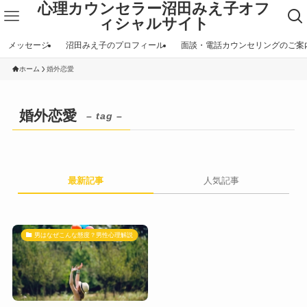
心理カウンセラー沼田みえ子オフ
ィシャルサイト
メッセージ
沼田みえ子のプロフィール
面談・電話カウンセリングのご案
ホーム
婚外恋愛
婚外恋愛
– tag –
最新記事
人気記事
男はなぜこんな態度？男性心理解説