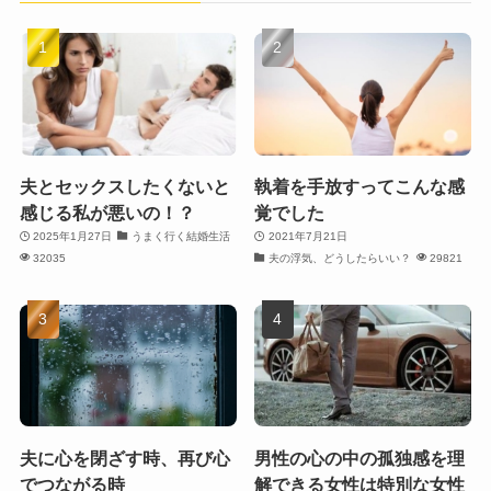
夫とセックスしたくないと
執着を手放すってこんな感
感じる私が悪いの！？
覚でした
2025年1月27日
うまく行く結婚生活
2021年7月21日
32035
夫の浮気、どうしたらいい？
29821
夫に心を閉ざす時、再び心
男性の心の中の孤独感を理
でつながる時
解できる女性は特別な女性