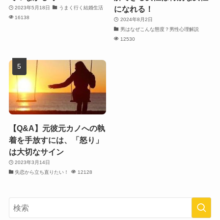
になれる！
2023年5月18日
うまく行く結婚生活
16138
2024年8月2日
男はなぜこんな態度？男性心理解説
12530
【Q&A】元彼元カノへの執
着を手放すには、「怒り」
は大切なサイン
2023年3月14日
失恋から立ち直りたい！
12128