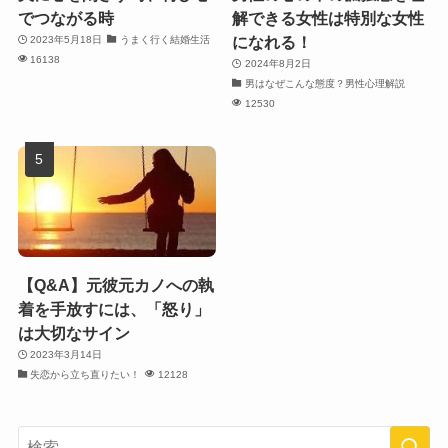
でつながる時
解できる女性は特別な女性
になれる！
2023年5月18日
うまく行く結婚生活
16138
2024年8月2日
男はなぜこんな態度？男性心理解説
12530
【Q&A】元彼元カノへの執
着を手放すには、「怒り」
は大切なサイン
2023年3月14日
失恋から立ち直りたい！
12128