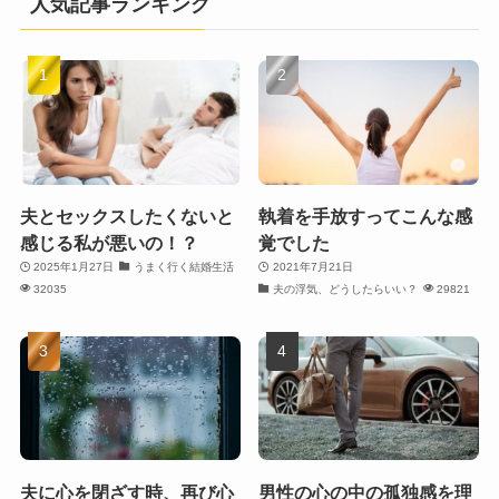
人気記事ランキング
夫とセックスしたくないと
執着を手放すってこんな感
感じる私が悪いの！？
覚でした
2025年1月27日
うまく行く結婚生活
2021年7月21日
32035
夫の浮気、どうしたらいい？
29821
夫に心を閉ざす時、再び心
男性の心の中の孤独感を理