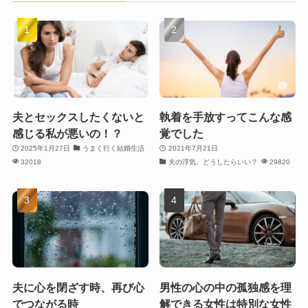
夫とセックスしたくないと
執着を手放すってこんな感
感じる私が悪いの！？
覚でした
2025年1月27日
うまく行く結婚生活
2021年7月21日
32018
夫の浮気、どうしたらいい？
29820
夫に心を閉ざす時、再び心
男性の心の中の孤独感を理
でつながる時
解できる女性は特別な女性