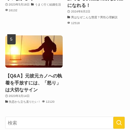
になれる！
2023年5月18日
うまく行く結婚生活
16132
2024年8月2日
男はなぜこんな態度？男性心理解説
12518
【Q&A】元彼元カノへの執
着を手放すには、「怒り」
は大切なサイン
2023年3月14日
失恋から立ち直りたい！
12120