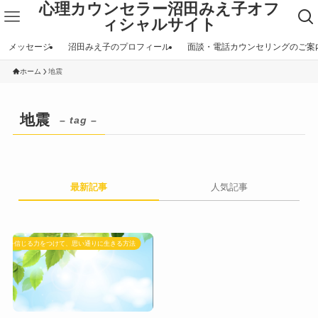
心理カウンセラー沼田みえ子オフ
ィシャルサイト
メッセージ
沼田みえ子のプロフィール
面談・電話カウンセリングのご案
ホーム
地震
地震
– tag –
最新記事
人気記事
自分を信じる力をつけて、思い通りに生きる方法