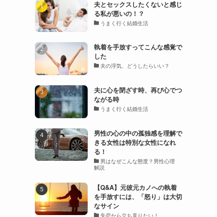
夫とセックスしたくないと感じ
る私が悪いの！？
うまく行く結婚生活
執着を手放すってこんな感覚で
した
夫の浮気、どうしたらいい？
夫に心を閉ざす時、再び心でつ
ながる時
うまく行く結婚生活
男性の心の中の孤独感を理解で
きる女性は特別な女性になれ
る！
男はなぜこんな態度？男性心理
解説
【Q&A】元彼元カノへの執着
を手放すには、「怒り」は大切
なサイン
失恋から立ち直りたい！