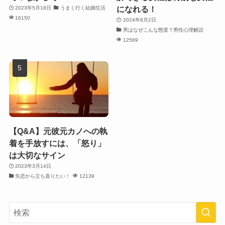
になれる！
2023年5月18日
うまく行く結婚生活
16150
2024年8月2日
男はなぜこんな態度？男性心理解説
12569
【Q&A】元彼元カノへの執
着を手放すには、「怒り」
は大切なサイン
2023年3月14日
失恋から立ち直りたい！
12139