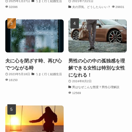
2025年1月27日
うまく行く結婚生活
2021年7月21日
32096
夫の浮気、どうしたらいい？
29831
夫に心を閉ざす時、再び心
男性の心の中の孤独感を理
でつながる時
解できる女性は特別な女性
になれる！
2023年5月18日
うまく行く結婚生活
16150
2024年8月2日
男はなぜこんな態度？男性心理解説
12569