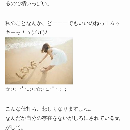
るので精いっぱい。
私のことなんか、どーーーでもいいのねっ！ムッ
キーっ！ヽ(#`Д´)ﾉ
☆;+;｡･ﾟ･｡;+;☆;+;｡･ﾟ･｡;+;
こんな仕打ち、悲しくなりますよね。
なんだか自分の存在をないがしろにされている気
がして。