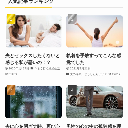
人気記事ランキング
夫とセックスしたくないと
執着を手放すってこんな感
感じる私が悪いの！？
覚でした
2025年1月27日
うまく行く結婚生活
2021年7月21日
31989
夫の浮気、どうしたらいい？
29817
夫に心を閉ざす時、再び心
男性の心の中の孤独感を理