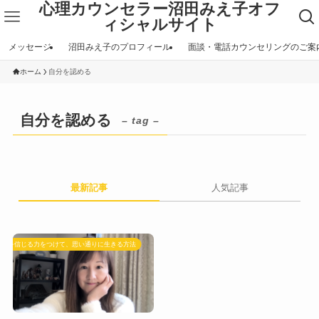
心理カウンセラー沼田みえ子オフ
ィシャルサイト
メッセージ
沼田みえ子のプロフィール
面談・電話カウンセリングのご案
ホーム
自分を認める
自分を認める
– tag –
最新記事
人気記事
自分を信じる力をつけて、思い通りに生きる方法