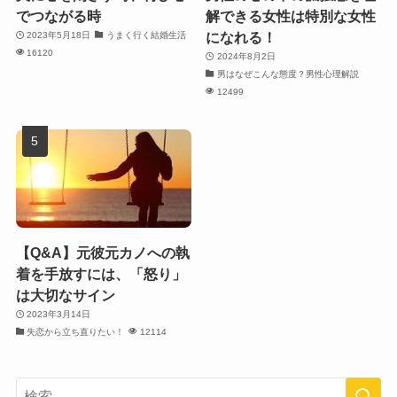
でつながる時
解できる女性は特別な女性
になれる！
2023年5月18日
うまく行く結婚生活
16120
2024年8月2日
男はなぜこんな態度？男性心理解説
12499
【Q&A】元彼元カノへの執
着を手放すには、「怒り」
は大切なサイン
2023年3月14日
失恋から立ち直りたい！
12114