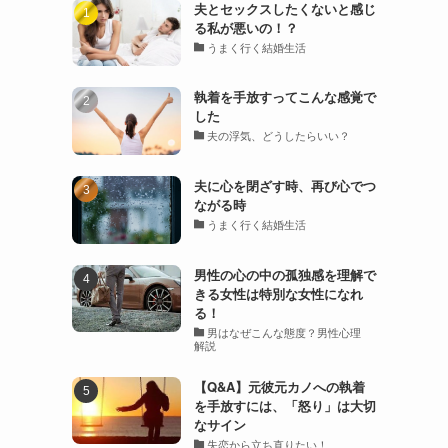
夫とセックスしたくないと感じ
る私が悪いの！？
うまく行く結婚生活
執着を手放すってこんな感覚で
した
夫の浮気、どうしたらいい？
夫に心を閉ざす時、再び心でつ
ながる時
うまく行く結婚生活
男性の心の中の孤独感を理解で
きる女性は特別な女性になれ
る！
男はなぜこんな態度？男性心理
解説
【Q&A】元彼元カノへの執着
を手放すには、「怒り」は大切
なサイン
失恋から立ち直りたい！