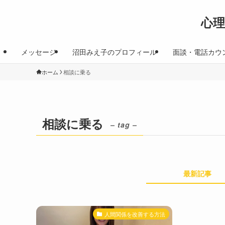
心
メッセージ
沼田みえ子のプロフィール
面談・電話カウ
ホーム
相談に乗る
相談に乗る
– tag –
最新記事
人間関係を改善する方法