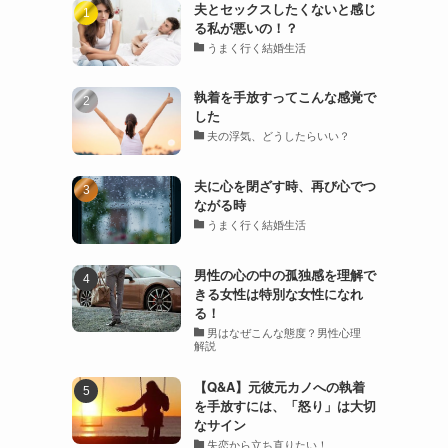
夫とセックスしたくないと感じ
る私が悪いの！？
うまく行く結婚生活
執着を手放すってこんな感覚で
した
夫の浮気、どうしたらいい？
夫に心を閉ざす時、再び心でつ
ながる時
うまく行く結婚生活
男性の心の中の孤独感を理解で
きる女性は特別な女性になれ
る！
男はなぜこんな態度？男性心理
解説
【Q&A】元彼元カノへの執着
を手放すには、「怒り」は大切
なサイン
失恋から立ち直りたい！