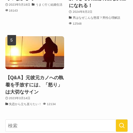
になれる！
2023年5月18日
うまく行く結婚生活
16143
2024年8月2日
男はなぜこんな態度？男性心理解説
12548
【Q&A】元彼元カノへの執
着を手放すには、「怒り」
は大切なサイン
2023年3月14日
失恋から立ち直りたい！
12134