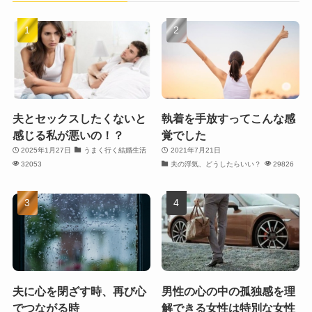
夫とセックスしたくないと
執着を手放すってこんな感
感じる私が悪いの！？
覚でした
2025年1月27日
うまく行く結婚生活
2021年7月21日
32053
夫の浮気、どうしたらいい？
29826
夫に心を閉ざす時、再び心
男性の心の中の孤独感を理
でつながる時
解できる女性は特別な女性