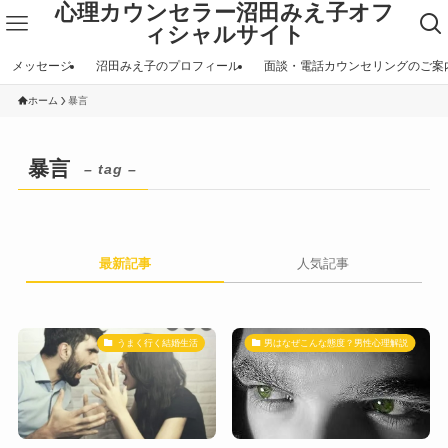
心理カウンセラー沼田みえ子オフ
ィシャルサイト
メッセージ
沼田みえ子のプロフィール
面談・電話カウンセリングのご案
ホーム
暴言
暴言
– tag –
最新記事
人気記事
うまく行く結婚生活
男はなぜこんな態度？男性心理解説