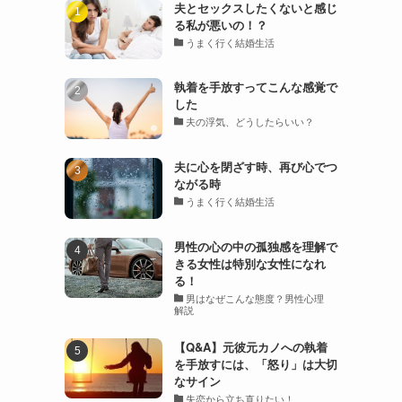
夫とセックスしたくないと感じ
る私が悪いの！？
うまく行く結婚生活
執着を手放すってこんな感覚で
した
夫の浮気、どうしたらいい？
夫に心を閉ざす時、再び心でつ
ながる時
うまく行く結婚生活
男性の心の中の孤独感を理解で
きる女性は特別な女性になれ
る！
男はなぜこんな態度？男性心理
解説
【Q&A】元彼元カノへの執着
を手放すには、「怒り」は大切
なサイン
失恋から立ち直りたい！