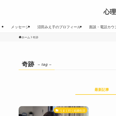
心
メッセージ
沼田みえ子のプロフィール
面談・電話カウ
ホーム
奇跡
奇跡
– tag –
最新記事
うまく行く結婚生活