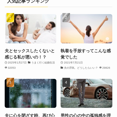
人気記事ランキング
夫とセックスしたくないと
執着を手放すってこんな感
感じる私が悪いの！？
覚でした
2025年1月27日
うまく行く結婚生活
2021年7月21日
32053
夫の浮気、どうしたらいい？
29826
夫に心を閉ざす時、再び心
男性の心の中の孤独感を理