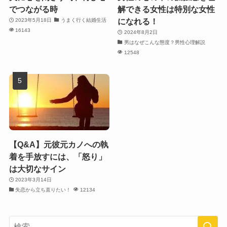
でつながる時
解できる女性は特別な女性
になれる！
2023年5月18日
うまく行く結婚生活
16143
2024年8月2日
男はなぜこんな態度？男性心理解説
12548
【Q&A】元彼元カノへの執
着を手放すには、「怒り」
は大切なサイン
2023年3月14日
失恋から立ち直りたい！
12134