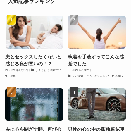
人気記事ランキング
夫とセックスしたくないと
執着を手放すってこんな感
感じる私が悪いの！？
覚でした
2025年1月27日
うまく行く結婚生活
2021年7月21日
31989
夫の浮気、どうしたらいい？
29817
夫に心を閉ざす時、再び心
男性の心の中の孤独感を理