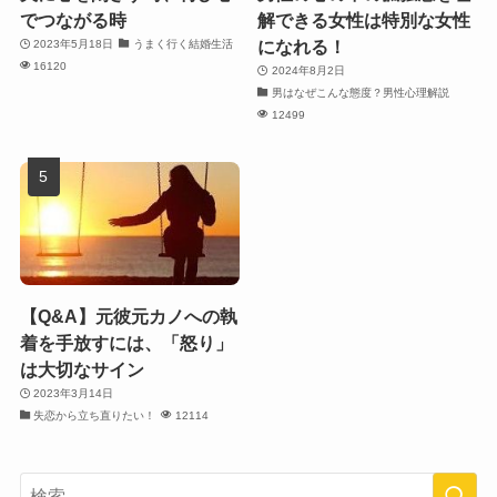
でつながる時
解できる女性は特別な女性
になれる！
2023年5月18日
うまく行く結婚生活
16120
2024年8月2日
男はなぜこんな態度？男性心理解説
12499
【Q&A】元彼元カノへの執
着を手放すには、「怒り」
は大切なサイン
2023年3月14日
失恋から立ち直りたい！
12114