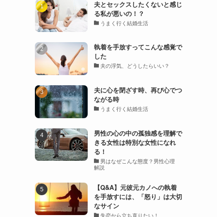
夫とセックスしたくないと感じ
る私が悪いの！？
うまく行く結婚生活
執着を手放すってこんな感覚で
した
夫の浮気、どうしたらいい？
夫に心を閉ざす時、再び心でつ
ながる時
うまく行く結婚生活
男性の心の中の孤独感を理解で
きる女性は特別な女性になれ
る！
男はなぜこんな態度？男性心理
解説
【Q&A】元彼元カノへの執着
を手放すには、「怒り」は大切
なサイン
失恋から立ち直りたい！