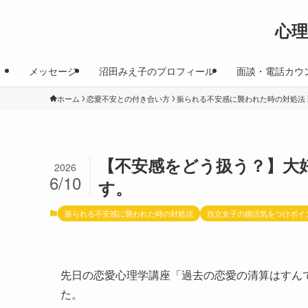
心
メッセージ
沼田みえ子のプロフィール
面談・電話カウ
ホーム
恋愛不安との付き合い方
振られる不安感に襲われた時の対処法
【不安感をどう扱う？】大
2026
6/10
す。
振られる不安感に襲われた時の対処法
自立女子の婚活気をつけポイ
先日の恋愛心理学講座「過去の恋愛の清算はすん
た。