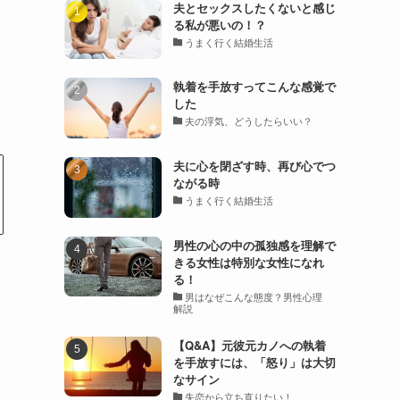
夫とセックスしたくないと感じ
る私が悪いの！？
うまく行く結婚生活
執着を手放すってこんな感覚で
した
夫の浮気、どうしたらいい？
夫に心を閉ざす時、再び心でつ
ながる時
うまく行く結婚生活
男性の心の中の孤独感を理解で
きる女性は特別な女性になれ
る！
男はなぜこんな態度？男性心理
解説
【Q&A】元彼元カノへの執着
を手放すには、「怒り」は大切
なサイン
失恋から立ち直りたい！