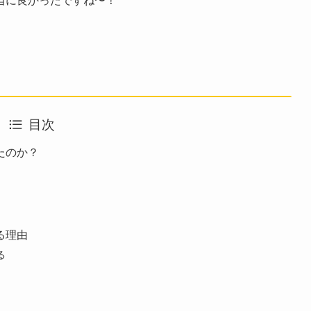
目次
たのか？
る理由
る